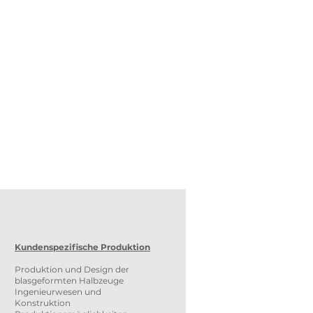
Kundenspezifische Produktion
Produktion und Design der
blasgeformten Halbzeuge
Ingenieurwesen und
Konstruktion