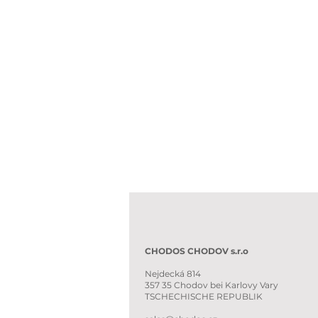
CHODOS CHODOV s.r.o
Nejdecká 814
357 35 Chodov bei Karlovy Vary
TSCHECHISCHE REPUBLIK