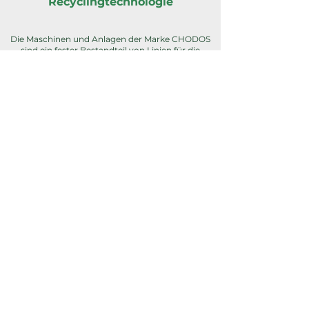
Recyclingtechnologie
Die Maschinen und Anlagen der Marke CHODOS
sind ein fester Bestandteil von Linien für die
Kunststoffverarbeitung und das Recycling. Wir
liefern komplette Strangregranulieranlagen – vom
Extruder über die Kühlung bis hin zum
Granulator. Unsere Regranulierungs-Linien
fertigen wir maßgeschneidert, exakt abgestimmt
auf Ihre Leistungsanforderungen und räumlichen
Gegebenheiten
Recyclingtechnologie