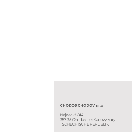
CHODOS CHODOV s.r.o
Nejdecká 814
357 35 Chodov bei Karlovy Vary
TSCHECHISCHE REPUBLIK