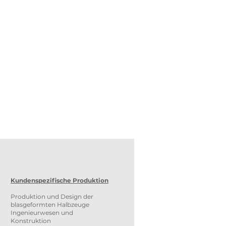
Kundenspezifische Produktion
Produktion und Design der
blasgeformten Halbzeuge
Ingenieurwesen und
Konstruktion