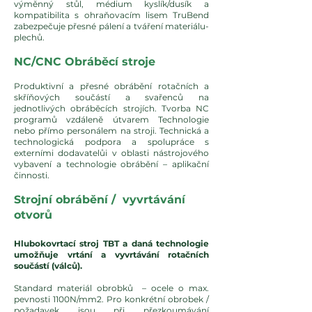
výměnný stůl, médium kyslík/dusík a
kompatibilita s ohraňovacím lisem TruBend
zabezpečuje přesné pálení a tváření materiálu-
plechů.
NC/CNC Obráběcí stroje
Produktivní a přesné obrábění rotačních a
skříňových součástí a svařenců na
jednotlivých obráběcích strojích. Tvorba NC
programů vzdáleně útvarem Technologie
nebo přímo personálem na stroji. Technická a
technologická podpora a spolupráce s
externími dodavatelůi v oblasti nástrojového
vybavení a technologie obrábění – aplikační
činnosti.
Strojní obrábění / vyvrtávání
otvorů
Hlubokovrtací stroj TBT a daná technologie
umožňuje vrtání a vyvrtávání rotačních
součástí (válců).
Standard materiál obrobků – ocele o max.
pevnosti 1100N/mm2. Pro konkrétní obrobek /
požadavek jsou při přezkoumávání