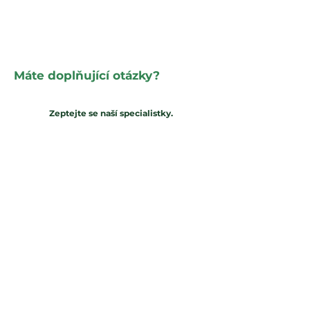
Máte doplňující otázky?
Zeptejte se naší specialistky.
Hledáte partnera pro své podnikání? Jsme
tady pro Vás. Projdeme společně vaše potřeby
a nastavíme výrobu na míru přímo Vašim
potřebám. Spojte se s námi a zajistíme vše od
výroby po transport podle Vašich potřeb.
kooperace@chodos.cz