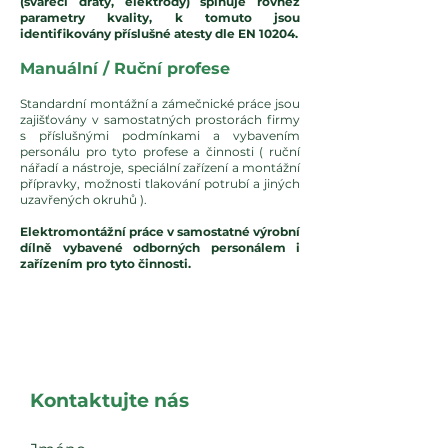
(svářecí dráty, elektrody) splňuje rovněž
parametry kvality, k tomuto jsou
identifikovány příslušné atesty dle EN 10204.
Manuální / Ruční profese
Standardní montážní a zámečnické práce jsou
zajišťovány v samostatných prostorách firmy
s příslušnými podmínkami a vybavením
personálu pro tyto profese a činnosti ( ruční
nářadí a nástroje, speciální zařízení a montážní
přípravky, možnosti tlakování potrubí a jiných
uzavřených okruhů ).
Elektromontážní práce v samostatné výrobní
dílně vybavené odborných personálem i
zařízením pro tyto činnosti.
Kontaktujte nás