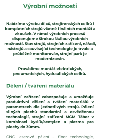
Výrobní možnosti
Nabízíme výrobu dílců, strojírenských celků i
kompletních strojů včetně finálních montáží a
zkoušek. V rámci výrobních procesů
disponujeme širokou škálou výrobních
možností. Stav strojů, strojních zařízení, nářadí,
nástrojů a související technologie je trvale a
průběžně monitorován, strojní park je
modernizován.
​Provádíme montáž elektrických,
pneumatických, hydraulických celků.
Dělení / tváření materiálu
Výrobní zařízení zabezpečuje a umožňuje
produktivní dělení a tváření materiálů v
parametrech dle jednotlivých strojů. Pálení
silných plechů standardní a osvědčenou
technologií, strojní zařízení MGM Tábor v
kombinaci kyslík/acetylen a plazma pro
plechy do 30mm.
CNC laserové pálení – fiber technologie,