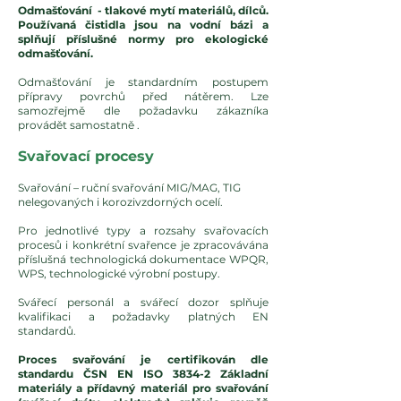
Odmašťování - tlakové mytí materiálů, dílců.
Používaná čistidla jsou na vodní bázi a
splňují příslušné normy pro ekologické
odmašťování.
Odmašťování je standardním postupem
přípravy povrchů před nátěrem. Lze
samozřejmě dle požadavku zákazníka
provádět samostatně .
Svařovací procesy
Svařování – ruční svařování MIG/MAG, TIG
nelegovaných i korozivzdorných ocelí.
Pro jednotlivé typy a rozsahy svařovacích
procesů i konkrétní svařence je zpracovávána
příslušná technologická dokumentace WPQR,
WPS, technologické výrobní postupy.
Svářecí personál a svářecí dozor splňuje
kvalifikaci a požadavky platných EN
standardů.
Proces svařování je certifikován dle
standardu ČSN EN ISO 3834-2 Základní
materiály a přídavný materiál pro svařování