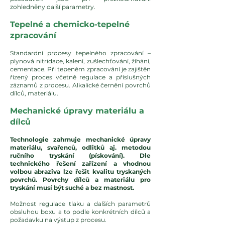
zohledněny další parametry.
Tepelné a chemicko-tepelné
zpracování
Standardní procesy tepelného zpracování –
plynová nitridace, kalení, zušlechťování, žíhání,
cementace. Při tepeném zpracování je zajištěn
řízený proces včetně regulace a příslušných
záznamů z procesu. Alkalické černění povrchů
dílců, materiálu.
Mechanické úpravy materiálu a
dílců
Technologie zahrnuje mechanické úpravy
materiálu, svařenců, odlitků aj. metodou
ručního tryskání (pískování). Dle
technického řešení zařízení a vhodnou
volbou abraziva lze řešit kvalitu tryskaných
povrchů. Povrchy dílců a materiálu pro
tryskání musí být suché a bez mastnost.
Možnost regulace tlaku a dalších parametrů
obsluhou boxu a to podle konkrétních dílců a
požadavku na výstup z procesu.