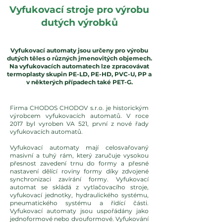
Vyfukovací stroje pro výrobu
dutých výrobků
Vyfukovací automaty jsou určeny pro výrobu
dutých těles o různých jmenovitých objemech.
Na vyfukovacích automatech lze zpracovávat
termoplasty skupin PE-LD, PE-HD, PVC-U, PP a
v některých případech také PET-G.
Firma CHODOS CHODOV s.r.o. je historickým
výrobcem vyfukovacích automatů. V roce
2017 byl vyroben VA 521, první z nové řady
vyfukovacích automatů.
Vyfukovací automaty mají celosvařovaný
masivní a tuhý rám, který zaručuje vysokou
přesnost zavedení trnu do formy a přesné
nastavení dělící roviny formy díky zdvojené
synchronizaci zavírání formy. Vyfukovací
automat se skládá z vytlačovacího stroje,
vyfukovací jednotky, hydraulického systému,
pneumatického systému a řídící části.
Vyfukovací automaty jsou uspořádány jako
jednoformové nebo dvouformové. Vyfukování