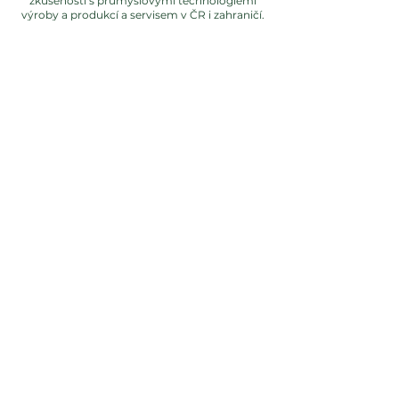
zkušeností s průmyslovými technologiemi
výroby a produkcí a servisem v ČR i zahraničí.
sales@chodos.cz
Vlastní výrobní program
Zpracování plastů
Zpracování pryže