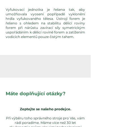
Vyfukovací jednotka je řešena tak, aby
umožňovala vyosení popřípadě vyklonění
hrdla vyfukovaného tělesa. Ústrojí forem je
řešeno s ohledem na stabilitu dělicí roviny
forem při nárůstu zavírací síly symetrickým
uspořádáním k dělicí rovině forem a zatížením
vodicích elementů pouze čistým tahem.
Máte doplňující otázky?
Zeptejte se našeho prodejce.
Při výběru toho správného stroje pro Vás, vám
rádi poradíme. Máme více než 30 let