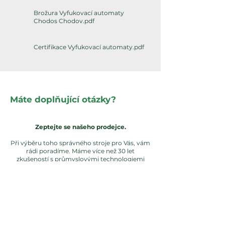
Brožura Vyfukovací automaty
Chodos Chodov.pdf
Certifikace Vyfukovací automaty.pdf
Máte doplňující otázky?
Zeptejte se našeho prodejce.
Při výběru toho správného stroje pro Vás, vám
rádi poradíme. Máme více než 30 let
zkušeností s průmyslovými technologiemi
výroby a produkcí a servisem v ČR i zahraničí.
Marek Vilinger
Technický specialista