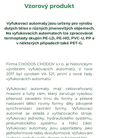
Vzorový produkt
Vyfukovací automaty jsou určeny pro výrobu
dutých těles o různých jmenovitých objemech.
Na vyfukovacích automatech lze zpracovávat
termoplasty skupin PE-LD, PE-HD, PVC-U, PP a
v některých případech také PET-G.
Firma CHODOS CHODOV s.r.o. je historickým
výrobcem vyfukovacích automatů. V roce
2017 byl vyroben VA 521, první z nové řady
vyfukovacích automatů.
Vyfukovací automaty mají celosvařovaný
masivní a tuhý rám, který zaručuje vysokou
přesnost zavedení trnu do formy a přesné
nastavení dělící roviny formy díky zdvojené
synchronizaci zavírání formy. Vyfukovací
automat se skládá z vytlačovacího stroje,
vyfukovací jednotky, hydraulického systému,
pneumatického systému a řídící části.
Vyfukovací automaty jsou uspořádány jako
jednoformové nebo dvouformové. Vyfukování
je shora, pohyb vozíku forem je horizontální.